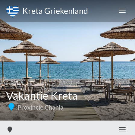
Kreta Griekenland
Vakantie Kreta
Provincie Chania
Toggl