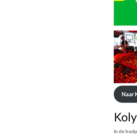
Naar K
Kol
In de badp