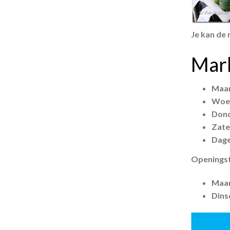
Je kan de
Mark
Maan
Woen
Dond
Zate
Dage
Openingst
Maan
Dins