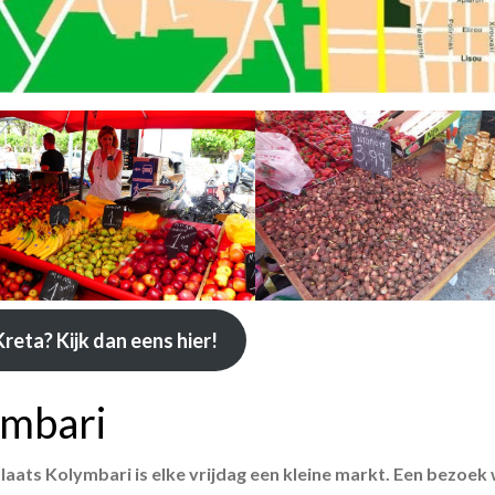
reta? Kijk dan eens hier!
ymbari
laats Kolymbari is elke vrijdag een kleine markt. Een bezoek 