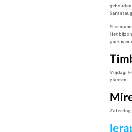
gehouden.
Sarantaug
Elke maand
Het bijzon
park is er
Timb
Vrijdag. H
planten.
Mire
Zaterdag, 
Iera