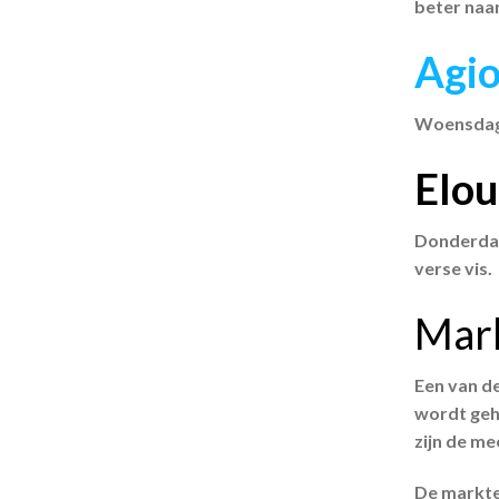
beter naar
Agio
Woensdag:
Elou
Donderdag:
verse vis.
Mark
Een van d
wordt geh
zijn de m
De markten