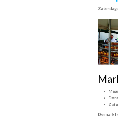
Zaterdag: 
Mark
Maan
Dond
Zate
De markt 