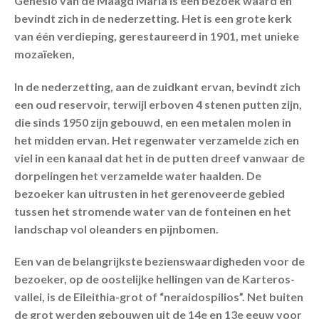
Genesio van de Maagd Maria is een bezoek waard en
bevindt zich in de nederzetting. Het is een grote kerk
van één verdieping, gerestaureerd in 1901, met unieke
mozaïeken,
In de nederzetting, aan de zuidkant ervan, bevindt zich
een oud reservoir, terwijl erboven 4 stenen putten zijn,
die sinds 1950 zijn gebouwd, en een metalen molen in
het midden ervan. Het regenwater verzamelde zich en
viel in een kanaal dat het in de putten dreef vanwaar de
dorpelingen het verzamelde water haalden. De
bezoeker kan uitrusten in het gerenoveerde gebied
tussen het stromende water van de fonteinen en het
landschap vol oleanders en pijnbomen.
Een van de belangrijkste bezienswaardigheden voor de
bezoeker, op de oostelijke hellingen van de Karteros-
vallei, is de Eileithia-grot of “neraidospilios”. Net buiten
de grot werden gebouwen uit de 14e en 13e eeuw voor