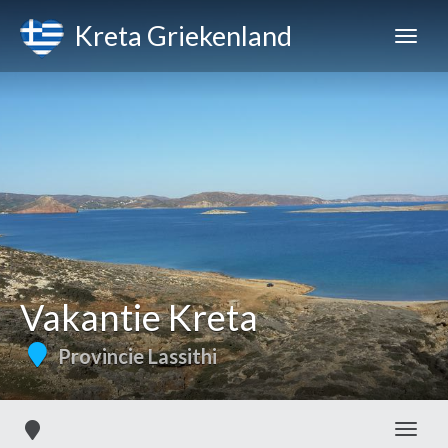
Kreta Griekenland
Vakantie Kreta
Provincie Lassithi
Toggl