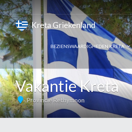
Kreta Griekenland
BEZIENSWAARDIGHEDEN KRETA
Vakantie Kreta
Provincie Rethymnon